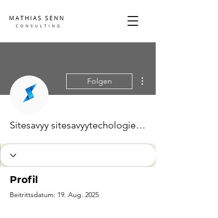
Weitere Optionen
Folgen
Sitesavyy sitesavyytechologies@gmail.com
Profil
Beitrittsdatum: 19. Aug. 2025